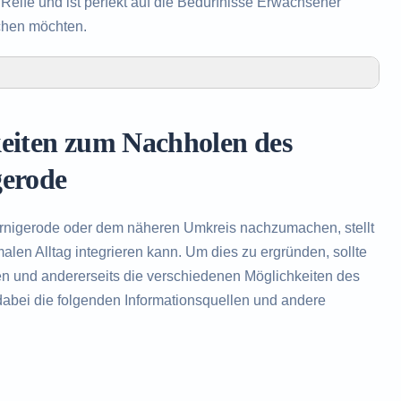
eife und ist perfekt auf die Bedürfnisse Erwachsener
chen möchten.
olen des Realschulabschlusses in Wernigerode
 Realschulabschlusses in Wernigerode
keiten zum Nachholen des
olen des Realschulabschlusses
gerode
rnigerode oder dem näheren Umkreis nachzumachen, stellt
len Alltag integrieren kann. Um dies zu ergründen, sollte
en und andererseits die verschiedenen Möglichkeiten des
abei die folgenden Informationsquellen und andere