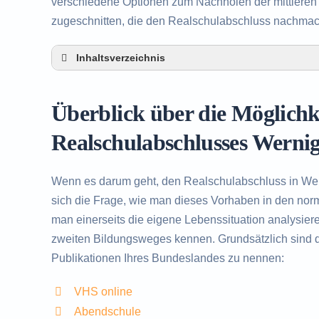
verschiedene Optionen zum Nachholen der mittleren R
zugeschnitten, die den Realschulabschluss nachma
Inhaltsverzeichnis
Überblick über die Möglichkeiten zum Nachh
Alternativen zum nachträglichen Erwerb des
Überblick über die Möglich
Beratung in Wernigerode rund um das Nachh
Realschulabschlusses Werni
Wenn es darum geht, den Realschulabschluss in We
sich die Frage, wie man dieses Vorhaben in den norma
man einerseits die eigene Lebenssituation analysier
zweiten Bildungsweges kennen. Grundsätzlich sind d
Publikationen Ihres Bundeslandes zu nennen:
VHS online
Abendschule