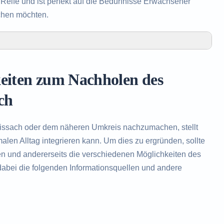
eife und ist perfekt auf die Bedürfnisse Erwachsener
chen möchten.
olen des Realschulabschlusses in Weissach
 Realschulabschlusses in Weissach
keiten zum Nachholen des
n des Realschulabschlusses
ch
issach oder dem näheren Umkreis nachzumachen, stellt
len Alltag integrieren kann. Um dies zu ergründen, sollte
en und andererseits die verschiedenen Möglichkeiten des
abei die folgenden Informationsquellen und andere