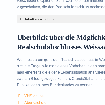
verschiedene Optionen zum Nachholen der mittleren R
zugeschnitten, die den Realschulabschluss nachma
Inhaltsverzeichnis
Überblick über die Möglichkeiten zum Nachh
Alternativen zum nachträglichen Erwerb des
Überblick über die Möglich
Beratung in Weissach rund um das Nachhole
Realschulabschlusses Weissa
Wenn es darum geht, den Realschulabschluss in We
sich die Frage, wie man dieses Vorhaben in den norma
man einerseits die eigene Lebenssituation analysier
zweiten Bildungsweges kennen. Grundsätzlich sind d
Publikationen Ihres Bundeslandes zu nennen:
VHS online
Abendschule