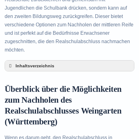
Jugendlichen die Schulbank drücken, sondern kann auf
den zweiten Bildungsweg zurückgreifen. Dieser bietet
verschiedene Optionen zum Nachholen der mittleren Reife
und ist perfekt auf die Bedürfnisse Erwachsener
zugeschnitten, die den Realschulabschluss nachmachen
möchten.
Inhaltsverzeichnis
Überblick über die Möglichkeiten zum Nachholen
des Realschulabschlusses in Weingarten
Überblick über die Möglichkeiten
(Württemberg)
Alternativen zum nachträglichen Erwerb des
zum Nachholen des
Realschulabschlusses in Weingarten
Realschulabschlusses Weingarten
(Württemberg)
Beratung in Weingarten (Württemberg) rund um
(Württemberg)
das Nachholen des Realschulabschlusses
Wenn es darum geht, den Realschulabschluss in