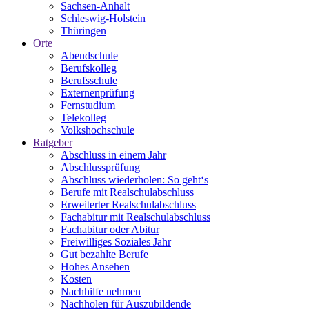
Sachsen-Anhalt
Schleswig-Holstein
Thüringen
Orte
Abendschule
Berufskolleg
Berufsschule
Externenprüfung
Fernstudium
Telekolleg
Volkshochschule
Ratgeber
Abschluss in einem Jahr
Abschlussprüfung
Abschluss wiederholen: So geht‘s
Berufe mit Realschulabschluss
Erweiterter Realschulabschluss
Fachabitur mit Realschulabschluss
Fachabitur oder Abitur
Freiwilliges Soziales Jahr
Gut bezahlte Berufe
Hohes Ansehen
Kosten
Nachhilfe nehmen
Nachholen für Auszubildende