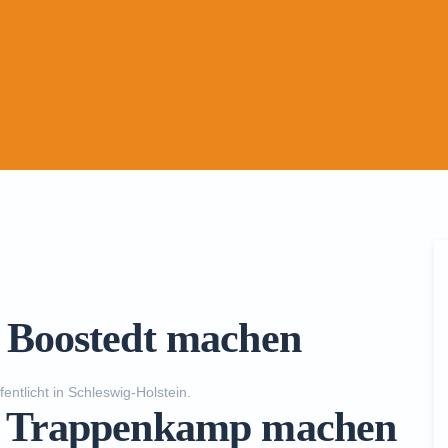
n Boostedt machen
fentlicht in
Schleswig-Holstein
.
in Trappenkamp machen