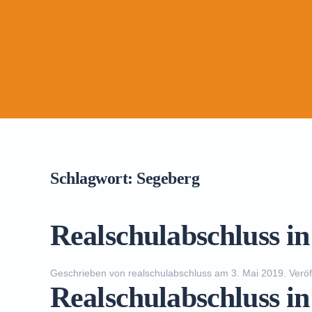
Schlagwort:
Segeberg
Realschulabschluss i
Geschrieben von
realschulabschluss
am
3. Mai 2019
. Veröf
Realschulabschluss 