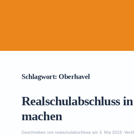
Schlagwort:
Oberhavel
Realschulabschluss 
machen
Geschrieben von
realschulabschluss
am
3. Mai 2019
. Veröf