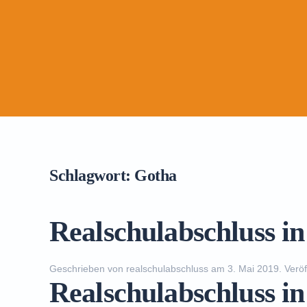
Schlagwort:
Gotha
Realschulabschluss i
Geschrieben von
realschulabschluss
am
3. Mai 2019
. Veröf
Realschulabschluss i