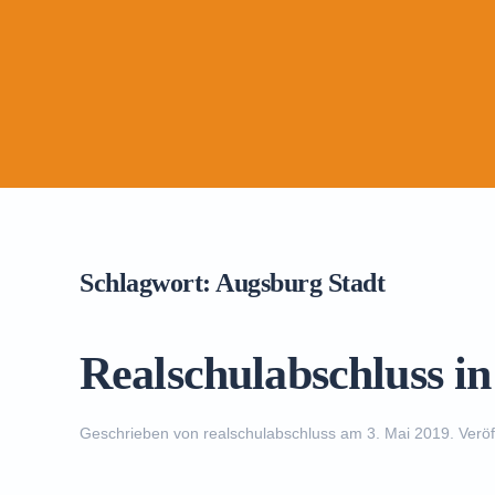
Schlagwort:
Augsburg Stadt
Realschulabschluss i
Geschrieben von
realschulabschluss
am
3. Mai 2019
. Veröf