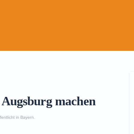
n Augsburg machen
fentlicht in
Bayern
.