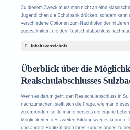
Zu diesem Zweck muss man nicht an eine klassisch
Jugendlichen die Schulbank drücken, sondern kann a
verschiedene Optionen zum Nachholen der mittleren R
zugeschnitten, die den Realschulabschluss nachma
Inhaltsverzeichnis
Überblick über die Möglichkeiten zum Nachh
Alternativen zum nachträglichen Erwerb des 
Überblick über die Möglich
Beratung in Sulzbach an der Murr rund um d
Realschulabschlusses Sulzb
Wenn es darum geht, den Realschulabschluss in Su
nachzumachen, stellt sich die Frage, wie man dieses
zu ergründen, sollte man einerseits die eigene Lebe
Möglichkeiten des zweiten Bildungsweges kennen. Gr
und andere Publikationen Ihres Bundeslandes zu ne