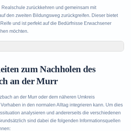
e Realschule zurückkehren und gemeinsam mit
uf den zweiten Bildungsweg zurückgreifen. Dieser bietet
eife und ist perfekt auf die Bedürfnisse Erwachsener
chen möchten.
olen des Realschulabschlusses in Sulzbach an der Murr
Realschulabschlusses in Sulzbach an der Murr
keiten zum Nachholen des
as Nachholen des Realschulabschlusses
ach an der Murr
lzbach an der Murr oder dem näheren Umkreis
 Vorhaben in den normalen Alltag integrieren kann. Um dies
nssituation analysieren und andererseits die verschiedenen
undsätzlich sind dabei die folgenden Informationsquellen
nnen: