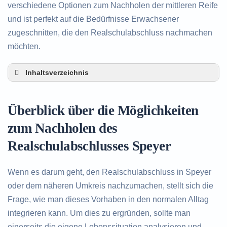
verschiedene Optionen zum Nachholen der mittleren Reife
und ist perfekt auf die Bedürfnisse Erwachsener
zugeschnitten, die den Realschulabschluss nachmachen
möchten.
Inhaltsverzeichnis
Überblick über die Möglichkeiten zum Nachholen
des Realschulabschlusses in Speyer
Überblick über die Möglichkeiten
Alternativen zum nachträglichen Erwerb des
Realschulabschlusses in Speyer
zum Nachholen des
Beratung in Speyer rund um das Nachholen des
Realschulabschlusses Speyer
Realschulabschlusses
Wenn es darum geht, den Realschulabschluss in Speyer
oder dem näheren Umkreis nachzumachen, stellt sich die
Frage, wie man dieses Vorhaben in den normalen Alltag
integrieren kann. Um dies zu ergründen, sollte man
einerseits die eigene Lebenssituation analysieren und