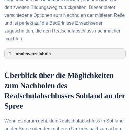
den zweiten Bildungsweg zurückgreifen. Dieser bietet
verschiedene Optionen zum Nachholen der mittleren Reife
und ist perfekt auf die Bedürfnisse Erwachsener
zugeschnitten, die den Realschulabschluss nachmachen
möchten.
Inhaltsverzeichnis
Überblick über die Möglichkeiten zum Nachholen
des Realschulabschlusses in Sohland an der
Überblick über die Möglichkeiten
Spree
Alternativen zum nachträglichen Erwerb des
zum Nachholen des
Realschulabschlusses in Sohland an der Spree
Realschulabschlusses Sohland an der
Beratung in Sohland an der Spree rund um das
Nachholen des Realschulabschlusses
Spree
Wenn es darum geht, den Realschulabschluss in Sohland
an der Spree oder dem näheren Umkreis nachzumachen,