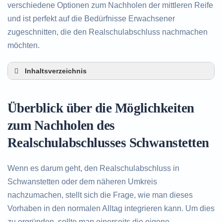
verschiedene Optionen zum Nachholen der mittleren Reife
und ist perfekt auf die Bedürfnisse Erwachsener
zugeschnitten, die den Realschulabschluss nachmachen
möchten.
Inhaltsverzeichnis
Überblick über die Möglichkeiten zum Nachholen
des Realschulabschlusses in Schwanstetten
Überblick über die Möglichkeiten
Alternativen zum nachträglichen Erwerb des
Realschulabschlusses in Schwanstetten
zum Nachholen des
Beratung in Schwanstetten rund um das
Realschulabschlusses Schwanstetten
Nachholen des Realschulabschlusses
Wenn es darum geht, den Realschulabschluss in
Schwanstetten oder dem näheren Umkreis
nachzumachen, stellt sich die Frage, wie man dieses
Vorhaben in den normalen Alltag integrieren kann. Um dies
zu ergründen, sollte man einerseits die eigene