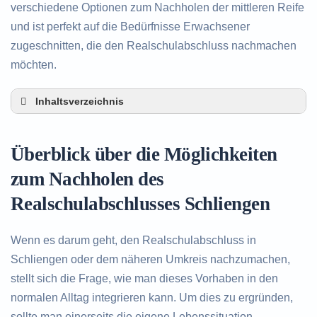
verschiedene Optionen zum Nachholen der mittleren Reife
und ist perfekt auf die Bedürfnisse Erwachsener
zugeschnitten, die den Realschulabschluss nachmachen
möchten.
Inhaltsverzeichnis
Überblick über die Möglichkeiten zum Nachholen
des Realschulabschlusses in Schliengen
Überblick über die Möglichkeiten
Alternativen zum nachträglichen Erwerb des
Realschulabschlusses in Schliengen
zum Nachholen des
Beratung in Schliengen rund um das Nachholen
Realschulabschlusses Schliengen
des Realschulabschlusses
Wenn es darum geht, den Realschulabschluss in
Schliengen oder dem näheren Umkreis nachzumachen,
stellt sich die Frage, wie man dieses Vorhaben in den
normalen Alltag integrieren kann. Um dies zu ergründen,
sollte man einerseits die eigene Lebenssituation