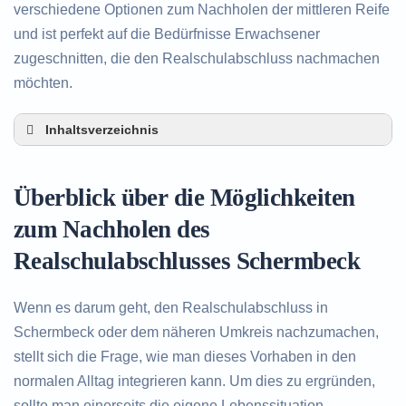
verschiedene Optionen zum Nachholen der mittleren Reife
und ist perfekt auf die Bedürfnisse Erwachsener
zugeschnitten, die den Realschulabschluss nachmachen
möchten.
Inhaltsverzeichnis
Überblick über die Möglichkeiten zum Nachholen
des Realschulabschlusses in Schermbeck
Überblick über die Möglichkeiten
Alternativen zum nachträglichen Erwerb des
Realschulabschlusses in Schermbeck
zum Nachholen des
Beratung in Schermbeck rund um das Nachholen
Realschulabschlusses Schermbeck
des Realschulabschlusses
Wenn es darum geht, den Realschulabschluss in
Schermbeck oder dem näheren Umkreis nachzumachen,
stellt sich die Frage, wie man dieses Vorhaben in den
normalen Alltag integrieren kann. Um dies zu ergründen,
sollte man einerseits die eigene Lebenssituation