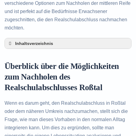
verschiedene Optionen zum Nachholen der mittleren Reife
und ist perfekt auf die Bedürfnisse Erwachsener
zugeschnitten, die den Realschulabschluss nachmachen
möchten.
Inhaltsverzeichnis
Überblick über die Möglichkeiten zum Nachholen
des Realschulabschlusses in Roßtal
Überblick über die Möglichkeiten
Alternativen zum nachträglichen Erwerb des
Realschulabschlusses in Roßtal
zum Nachholen des
Beratung in Roßtal rund um das Nachholen des
Realschulabschlusses Roßtal
Realschulabschlusses
Wenn es darum geht, den Realschulabschluss in Roßtal
oder dem näheren Umkreis nachzumachen, stellt sich die
Frage, wie man dieses Vorhaben in den normalen Alltag
integrieren kann. Um dies zu ergründen, sollte man
einerseits die eigene Lebenssituation analysieren und