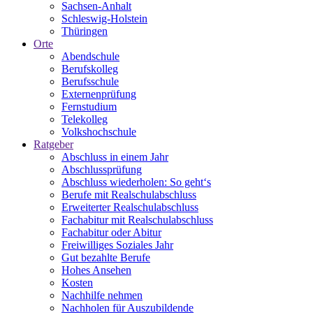
Sachsen-Anhalt
Schleswig-Holstein
Thüringen
Orte
Abendschule
Berufskolleg
Berufsschule
Externenprüfung
Fernstudium
Telekolleg
Volkshochschule
Ratgeber
Abschluss in einem Jahr
Abschlussprüfung
Abschluss wiederholen: So geht‘s
Berufe mit Realschulabschluss
Erweiterter Realschulabschluss
Fachabitur mit Realschulabschluss
Fachabitur oder Abitur
Freiwilliges Soziales Jahr
Gut bezahlte Berufe
Hohes Ansehen
Kosten
Nachhilfe nehmen
Nachholen für Auszubildende