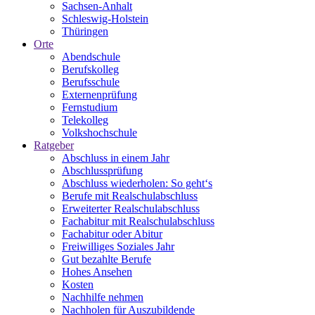
Sachsen-Anhalt
Schleswig-Holstein
Thüringen
Orte
Abendschule
Berufskolleg
Berufsschule
Externenprüfung
Fernstudium
Telekolleg
Volkshochschule
Ratgeber
Abschluss in einem Jahr
Abschlussprüfung
Abschluss wiederholen: So geht‘s
Berufe mit Realschulabschluss
Erweiterter Realschulabschluss
Fachabitur mit Realschulabschluss
Fachabitur oder Abitur
Freiwilliges Soziales Jahr
Gut bezahlte Berufe
Hohes Ansehen
Kosten
Nachhilfe nehmen
Nachholen für Auszubildende