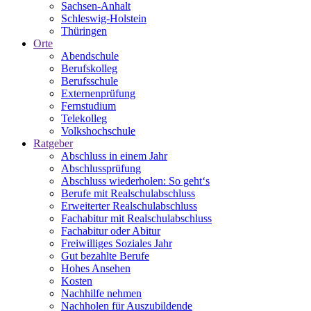
Sachsen-Anhalt
Schleswig-Holstein
Thüringen
Orte
Abendschule
Berufskolleg
Berufsschule
Externenprüfung
Fernstudium
Telekolleg
Volkshochschule
Ratgeber
Abschluss in einem Jahr
Abschlussprüfung
Abschluss wiederholen: So geht‘s
Berufe mit Realschulabschluss
Erweiterter Realschulabschluss
Fachabitur mit Realschulabschluss
Fachabitur oder Abitur
Freiwilliges Soziales Jahr
Gut bezahlte Berufe
Hohes Ansehen
Kosten
Nachhilfe nehmen
Nachholen für Auszubildende