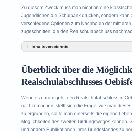
Zu diesem Zweck muss man nicht an eine klassisch
Jugendlichen die Schulbank drücken, sondern kann a
verschiedene Optionen zum Nachholen der mittleren R
zugeschnitten, die den Realschulabschluss nachma
Inhaltsverzeichnis
Überblick über die Möglichkeiten zum Nachho
Weferlingen
Überblick über die Möglich
Alternativen zum nachträglichen Erwerb des 
Beratung in Oebisfelde-Weferlingen rund um
Realschulabschlusses Oebisf
Wenn es darum geht, den Realschulabschluss in Oe
nachzumachen, stellt sich die Frage, wie man dieses
zu ergründen, sollte man einerseits die eigene Lebe
Möglichkeiten des zweiten Bildungsweges kennen. Gr
und andere Publikationen Ihres Bundeslandes zu ne