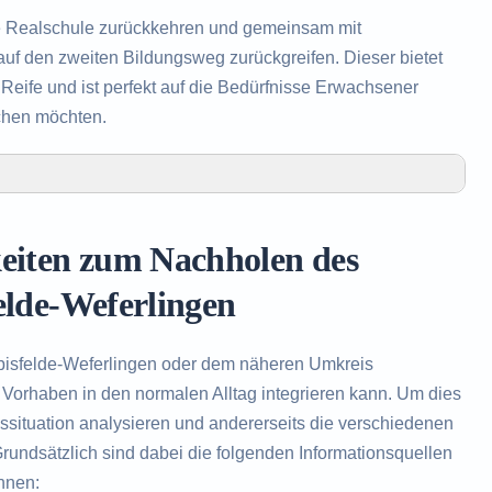
e Realschule zurückkehren und gemeinsam mit
uf den zweiten Bildungsweg zurückgreifen. Dieser bietet
eife und ist perfekt auf die Bedürfnisse Erwachsener
chen möchten.
len des Realschulabschlusses in Oebisfelde-
keiten zum Nachholen des
Realschulabschlusses in Oebisfelde-Weferlingen
 das Nachholen des Realschulabschlusses
elde-Weferlingen
bisfelde-Weferlingen oder dem näheren Umkreis
 Vorhaben in den normalen Alltag integrieren kann. Um dies
nssituation analysieren und andererseits die verschiedenen
undsätzlich sind dabei die folgenden Informationsquellen
nnen: