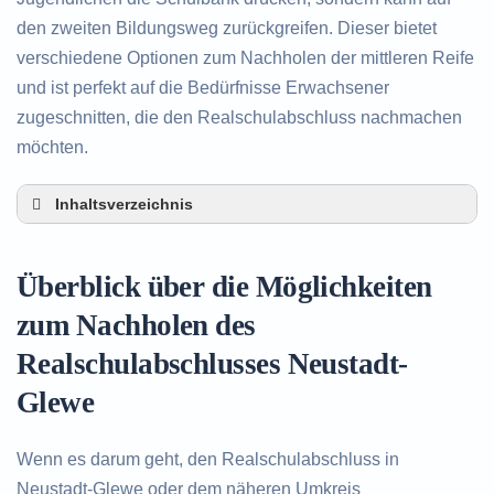
den zweiten Bildungsweg zurückgreifen. Dieser bietet
verschiedene Optionen zum Nachholen der mittleren Reife
und ist perfekt auf die Bedürfnisse Erwachsener
zugeschnitten, die den Realschulabschluss nachmachen
möchten.
Inhaltsverzeichnis
Überblick über die Möglichkeiten zum Nachholen
des Realschulabschlusses in Neustadt-Glewe
Überblick über die Möglichkeiten
Alternativen zum nachträglichen Erwerb des
Realschulabschlusses in Neustadt-Glewe
zum Nachholen des
Beratung in Neustadt-Glewe rund um das
Realschulabschlusses Neustadt-
Nachholen des Realschulabschlusses
Glewe
Wenn es darum geht, den Realschulabschluss in
Neustadt-Glewe oder dem näheren Umkreis