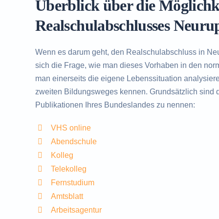
Überblick über die Möglich
Beratung in Neuruppin rund um das Nachhol
Realschulabschlusses Neuru
Wenn es darum geht, den Realschulabschluss in Ne
sich die Frage, wie man dieses Vorhaben in den norma
man einerseits die eigene Lebenssituation analysier
zweiten Bildungsweges kennen. Grundsätzlich sind d
Publikationen Ihres Bundeslandes zu nennen:
VHS online
Abendschule
Kolleg
Telekolleg
Fernstudium
Amtsblatt
Arbeitsagentur