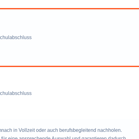
chulabschluss
chulabschluss
ach in Vollzeit oder auch berufsbegleitend nachholen.
n für eine ansprechende Auswahl und garantieren dadurch,