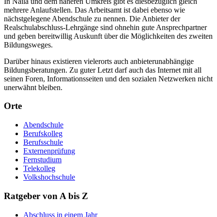
In Naila und dem näheren Umkreis gibt es diesbezüglich gleich
mehrere Anlaufstellen. Das Arbeitsamt ist dabei ebenso wie
nächstgelegene Abendschule zu nennen. Die Anbieter der
Realschulabschluss-Lehrgänge sind ohnehin gute Ansprechpartner
und geben bereitwillig Auskunft über die Möglichkeiten des zweiten
Bildungsweges.
Darüber hinaus existieren vielerorts auch anbieterunabhängige
Bildungsberatungen. Zu guter Letzt darf auch das Internet mit all
seinen Foren, Informationsseiten und den sozialen Netzwerken nicht
unerwähnt bleiben.
Orte
Abendschule
Berufskolleg
Berufsschule
Externenprüfung
Fernstudium
Telekolleg
Volkshochschule
Ratgeber von A bis Z
Abschluss in einem Jahr