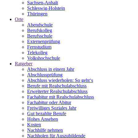
Sachsen-Anhalt
Schleswig-Holstein
Thüringen
Orte
Abendschule
Berufskolleg
Berufsschule
Externenprüfung
Fernstudium
Telekolleg
Volkshochschule
Ratgeber
Abschluss in einem Jahr
Abschlussprüfung
Abschluss wiederholen: So geht‘s
Berufe mit Realschulabschluss
Erweiterter Realschulabschluss
Fachabitur mit Realschulabschluss
Fachabitur oder Abitur
Freiwilliges Soziales Jahr
Gut bezahlte Berufe
Hohes Ansehen
Kosten
Nachhilfe nehmen
Nachholen für Auszubildende