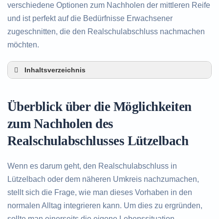
verschiedene Optionen zum Nachholen der mittleren Reife
und ist perfekt auf die Bedürfnisse Erwachsener
zugeschnitten, die den Realschulabschluss nachmachen
möchten.
Inhaltsverzeichnis
Überblick über die Möglichkeiten zum Nachholen
des Realschulabschlusses in Lützelbach
Überblick über die Möglichkeiten
Alternativen zum nachträglichen Erwerb des
Realschulabschlusses in Lützelbach
zum Nachholen des
Beratung in Lützelbach rund um das Nachholen
Realschulabschlusses Lützelbach
des Realschulabschlusses
Wenn es darum geht, den Realschulabschluss in
Lützelbach oder dem näheren Umkreis nachzumachen,
stellt sich die Frage, wie man dieses Vorhaben in den
normalen Alltag integrieren kann. Um dies zu ergründen,
sollte man einerseits die eigene Lebenssituation