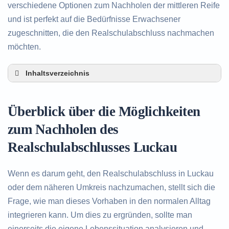
verschiedene Optionen zum Nachholen der mittleren Reife
und ist perfekt auf die Bedürfnisse Erwachsener
zugeschnitten, die den Realschulabschluss nachmachen
möchten.
Inhaltsverzeichnis
Überblick über die Möglichkeiten zum Nachholen
des Realschulabschlusses in Luckau
Überblick über die Möglichkeiten
Alternativen zum nachträglichen Erwerb des
Realschulabschlusses in Luckau
zum Nachholen des
Beratung in Luckau rund um das Nachholen des
Realschulabschlusses Luckau
Realschulabschlusses
Wenn es darum geht, den Realschulabschluss in Luckau
oder dem näheren Umkreis nachzumachen, stellt sich die
Frage, wie man dieses Vorhaben in den normalen Alltag
integrieren kann. Um dies zu ergründen, sollte man
einerseits die eigene Lebenssituation analysieren und