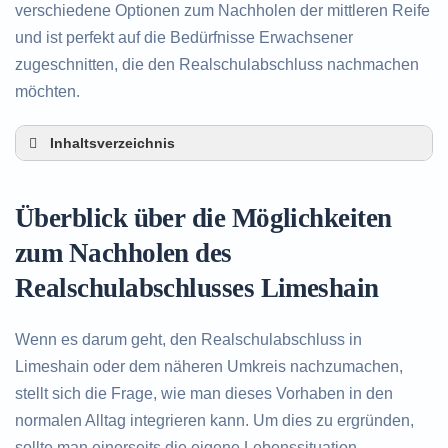
verschiedene Optionen zum Nachholen der mittleren Reife
und ist perfekt auf die Bedürfnisse Erwachsener
zugeschnitten, die den Realschulabschluss nachmachen
möchten.
Inhaltsverzeichnis
Überblick über die Möglichkeiten zum Nachholen
des Realschulabschlusses in Limeshain
Überblick über die Möglichkeiten
Alternativen zum nachträglichen Erwerb des
Realschulabschlusses in Limeshain
zum Nachholen des
Beratung in Limeshain rund um das Nachholen
Realschulabschlusses Limeshain
des Realschulabschlusses
Wenn es darum geht, den Realschulabschluss in
Limeshain oder dem näheren Umkreis nachzumachen,
stellt sich die Frage, wie man dieses Vorhaben in den
normalen Alltag integrieren kann. Um dies zu ergründen,
sollte man einerseits die eigene Lebenssituation