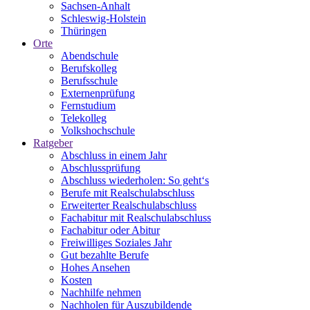
Sachsen-Anhalt
Schleswig-Holstein
Thüringen
Orte
Abendschule
Berufskolleg
Berufsschule
Externenprüfung
Fernstudium
Telekolleg
Volkshochschule
Ratgeber
Abschluss in einem Jahr
Abschlussprüfung
Abschluss wiederholen: So geht‘s
Berufe mit Realschulabschluss
Erweiterter Realschulabschluss
Fachabitur mit Realschulabschluss
Fachabitur oder Abitur
Freiwilliges Soziales Jahr
Gut bezahlte Berufe
Hohes Ansehen
Kosten
Nachhilfe nehmen
Nachholen für Auszubildende