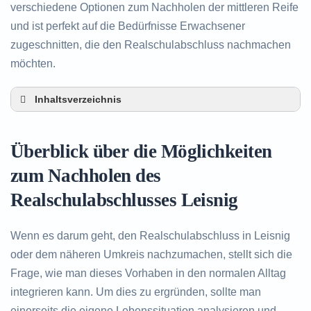
verschiedene Optionen zum Nachholen der mittleren Reife
und ist perfekt auf die Bedürfnisse Erwachsener
zugeschnitten, die den Realschulabschluss nachmachen
möchten.
Inhaltsverzeichnis
Überblick über die Möglichkeiten zum Nachholen
des Realschulabschlusses in Leisnig
Überblick über die Möglichkeiten
Alternativen zum nachträglichen Erwerb des
Realschulabschlusses in Leisnig
zum Nachholen des
Beratung in Leisnig rund um das Nachholen des
Realschulabschlusses Leisnig
Realschulabschlusses
Wenn es darum geht, den Realschulabschluss in Leisnig
oder dem näheren Umkreis nachzumachen, stellt sich die
Frage, wie man dieses Vorhaben in den normalen Alltag
integrieren kann. Um dies zu ergründen, sollte man
einerseits die eigene Lebenssituation analysieren und