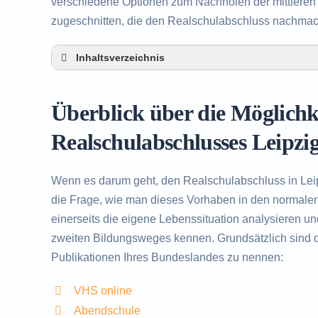
verschiedene Optionen zum Nachholen der mittleren R
zugeschnitten, die den Realschulabschluss nachma
Inhaltsverzeichnis
Überblick über die Möglichkeiten zum Nachho
Alternativen zum nachträglichen Erwerb des 
Überblick über die Möglich
Beratung in Leipzig rund um das Nachholen 
Realschulabschlusses Leipzi
Wenn es darum geht, den Realschulabschluss in Lei
die Frage, wie man dieses Vorhaben in den normalen 
einerseits die eigene Lebenssituation analysieren u
zweiten Bildungsweges kennen. Grundsätzlich sind d
Publikationen Ihres Bundeslandes zu nennen:
VHS online
Abendschule