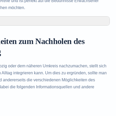
eife und ist perfekt auf die Bedürfnisse Erwachsener
chen möchten.
len des Realschulabschlusses in Leipzig
Realschulabschlusses in Leipzig
keiten zum Nachholen des
des Realschulabschlusses
g
pzig oder dem näheren Umkreis nachzumachen, stellt sich
Alltag integrieren kann. Um dies zu ergründen, sollte man
nd andererseits die verschiedenen Möglichkeiten des
abei die folgenden Informationsquellen und andere