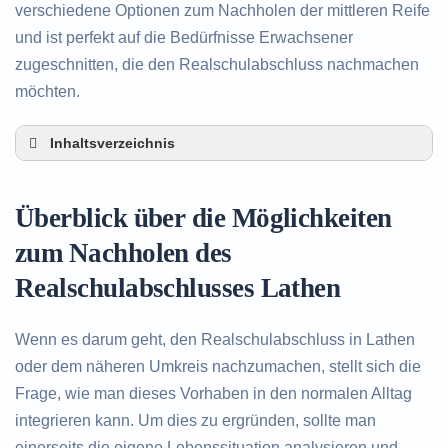
verschiedene Optionen zum Nachholen der mittleren Reife
und ist perfekt auf die Bedürfnisse Erwachsener
zugeschnitten, die den Realschulabschluss nachmachen
möchten.
Inhaltsverzeichnis
Überblick über die Möglichkeiten zum Nachholen
des Realschulabschlusses in Lathen
Überblick über die Möglichkeiten
Alternativen zum nachträglichen Erwerb des
Realschulabschlusses in Lathen
zum Nachholen des
Beratung in Lathen rund um das Nachholen des
Realschulabschlusses Lathen
Realschulabschlusses
Wenn es darum geht, den Realschulabschluss in Lathen
oder dem näheren Umkreis nachzumachen, stellt sich die
Frage, wie man dieses Vorhaben in den normalen Alltag
integrieren kann. Um dies zu ergründen, sollte man
einerseits die eigene Lebenssituation analysieren und