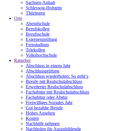
Sachsen-Anhalt
Schleswig-Holstein
Thüringen
Orte
Abendschule
Berufskolleg
Berufsschule
Externenprüfung
Fernstudium
Telekolleg
Volkshochschule
Ratgeber
Abschluss in einem Jahr
Abschlussprüfung
Abschluss wiederholen: So geht‘s
Berufe mit Realschulabschluss
Erweiterter Realschulabschluss
Fachabitur mit Realschulabschluss
Fachabitur oder Abitur
Freiwilliges Soziales Jahr
Gut bezahlte Berufe
Hohes Ansehen
Kosten
Nachhilfe nehmen
Nachholen für Auszubildende