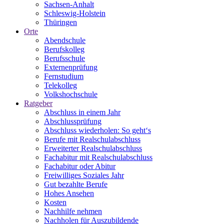
Sachsen-Anhalt
Schleswig-Holstein
Thüringen
Orte
Abendschule
Berufskolleg
Berufsschule
Externenprüfung
Fernstudium
Telekolleg
Volkshochschule
Ratgeber
Abschluss in einem Jahr
Abschlussprüfung
Abschluss wiederholen: So geht‘s
Berufe mit Realschulabschluss
Erweiterter Realschulabschluss
Fachabitur mit Realschulabschluss
Fachabitur oder Abitur
Freiwilliges Soziales Jahr
Gut bezahlte Berufe
Hohes Ansehen
Kosten
Nachhilfe nehmen
Nachholen für Auszubildende