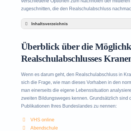
verschiedene Optionen zum Nachholen der mittleren R
zugeschnitten, die den Realschulabschluss nachma
Inhaltsverzeichnis
Überblick über die Möglichkeiten zum Nachh
Alternativen zum nachträglichen Erwerb des
Überblick über die Möglich
Beratung in Kranenburg rund um das Nachho
Realschulabschlusses Krane
Wenn es darum geht, den Realschulabschluss in Kr
sich die Frage, wie man dieses Vorhaben in den norma
man einerseits die eigene Lebenssituation analysier
zweiten Bildungsweges kennen. Grundsätzlich sind d
Publikationen Ihres Bundeslandes zu nennen:
VHS online
Abendschule