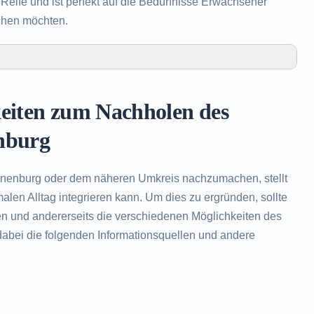
eife und ist perfekt auf die Bedürfnisse Erwachsener
chen möchten.
olen des Realschulabschlusses in Kranenburg
 Realschulabschlusses in Kranenburg
keiten zum Nachholen des
len des Realschulabschlusses
nburg
anenburg oder dem näheren Umkreis nachzumachen, stellt
len Alltag integrieren kann. Um dies zu ergründen, sollte
en und andererseits die verschiedenen Möglichkeiten des
abei die folgenden Informationsquellen und andere