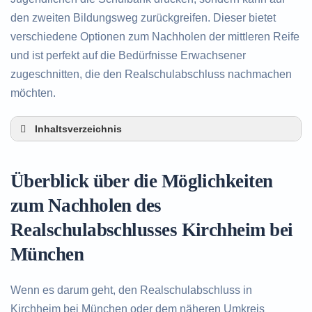
den zweiten Bildungsweg zurückgreifen. Dieser bietet
verschiedene Optionen zum Nachholen der mittleren Reife
und ist perfekt auf die Bedürfnisse Erwachsener
zugeschnitten, die den Realschulabschluss nachmachen
möchten.
Inhaltsverzeichnis
Überblick über die Möglichkeiten zum Nachholen
des Realschulabschlusses in Kirchheim bei
Überblick über die Möglichkeiten
München
Alternativen zum nachträglichen Erwerb des
zum Nachholen des
Realschulabschlusses in Kirchheim bei München
Realschulabschlusses Kirchheim bei
Beratung in Kirchheim bei München rund um das
Nachholen des Realschulabschlusses
München
Wenn es darum geht, den Realschulabschluss in
Kirchheim bei München oder dem näheren Umkreis