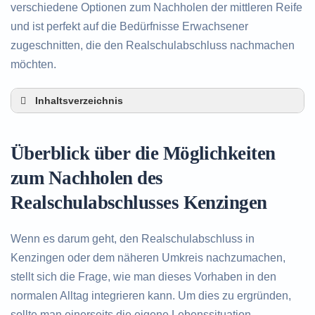
verschiedene Optionen zum Nachholen der mittleren Reife
und ist perfekt auf die Bedürfnisse Erwachsener
zugeschnitten, die den Realschulabschluss nachmachen
möchten.
Inhaltsverzeichnis
Überblick über die Möglichkeiten zum Nachholen
des Realschulabschlusses in Kenzingen
Überblick über die Möglichkeiten
Alternativen zum nachträglichen Erwerb des
Realschulabschlusses in Kenzingen
zum Nachholen des
Beratung in Kenzingen rund um das Nachholen
Realschulabschlusses Kenzingen
des Realschulabschlusses
Wenn es darum geht, den Realschulabschluss in
Kenzingen oder dem näheren Umkreis nachzumachen,
stellt sich die Frage, wie man dieses Vorhaben in den
normalen Alltag integrieren kann. Um dies zu ergründen,
sollte man einerseits die eigene Lebenssituation