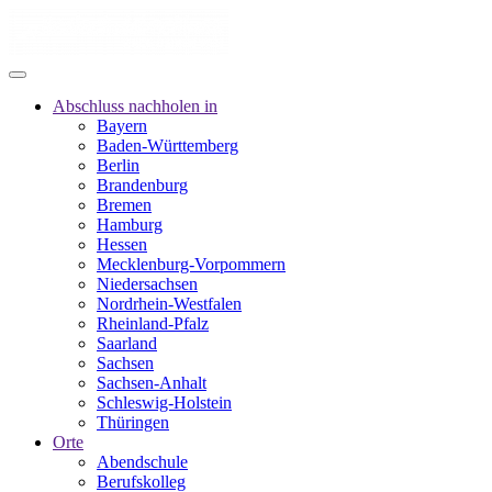
Abschluss nachholen in
Bayern
Baden-Württemberg
Berlin
Brandenburg
Bremen
Hamburg
Hessen
Mecklenburg-Vorpommern
Niedersachsen
Nordrhein-Westfalen
Rheinland-Pfalz
Saarland
Sachsen
Sachsen-Anhalt
Schleswig-Holstein
Thüringen
Orte
Abendschule
Berufskolleg