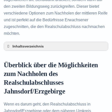
den zweiten Bildungsweg zurückgreifen. Dieser bietet
verschiedene Optionen zum Nachholen der mittleren Reife
und ist perfekt auf die Bedürfnisse Erwachsener
zugeschnitten, die den Realschulabschluss nachmachen
möchten.
Inhaltsverzeichnis
Überblick über die Möglichkeiten zum Nachholen
des Realschulabschlusses in
Überblick über die Möglichkeiten
Jahnsdorf/Erzgebirge
Alternativen zum nachträglichen Erwerb des
zum Nachholen des
Realschulabschlusses in Jahnsdorf/Erzgebirge
Realschulabschlusses
Beratung in Jahnsdorf/Erzgebirge rund um das
Nachholen des Realschulabschlusses
Jahnsdorf/Erzgebirge
Wenn es darum geht, den Realschulabschluss in
Jahnsdorf/Erzgebirge oder dem näheren Umkreis