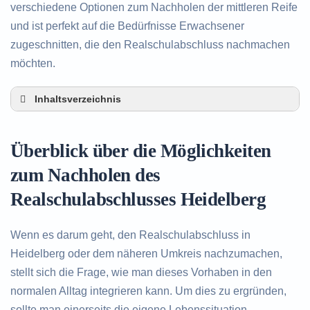
verschiedene Optionen zum Nachholen der mittleren Reife
und ist perfekt auf die Bedürfnisse Erwachsener
zugeschnitten, die den Realschulabschluss nachmachen
möchten.
Inhaltsverzeichnis
Überblick über die Möglichkeiten zum Nachholen
des Realschulabschlusses in Heidelberg
Überblick über die Möglichkeiten
Alternativen zum nachträglichen Erwerb des
Realschulabschlusses in Heidelberg
zum Nachholen des
Beratung in Heidelberg rund um das Nachholen
Realschulabschlusses Heidelberg
des Realschulabschlusses
Wenn es darum geht, den Realschulabschluss in
Heidelberg oder dem näheren Umkreis nachzumachen,
stellt sich die Frage, wie man dieses Vorhaben in den
normalen Alltag integrieren kann. Um dies zu ergründen,
sollte man einerseits die eigene Lebenssituation