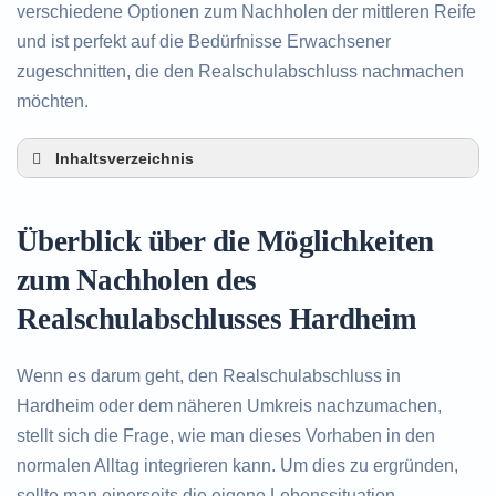
verschiedene Optionen zum Nachholen der mittleren Reife
und ist perfekt auf die Bedürfnisse Erwachsener
zugeschnitten, die den Realschulabschluss nachmachen
möchten.
Inhaltsverzeichnis
Überblick über die Möglichkeiten zum Nachholen
des Realschulabschlusses in Hardheim
Überblick über die Möglichkeiten
Alternativen zum nachträglichen Erwerb des
Realschulabschlusses in Hardheim
zum Nachholen des
Beratung in Hardheim rund um das Nachholen
Realschulabschlusses Hardheim
des Realschulabschlusses
Wenn es darum geht, den Realschulabschluss in
Hardheim oder dem näheren Umkreis nachzumachen,
stellt sich die Frage, wie man dieses Vorhaben in den
normalen Alltag integrieren kann. Um dies zu ergründen,
sollte man einerseits die eigene Lebenssituation