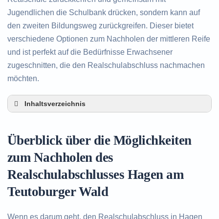
Jugendlichen die Schulbank drücken, sondern kann auf
den zweiten Bildungsweg zurückgreifen. Dieser bietet
verschiedene Optionen zum Nachholen der mittleren Reife
und ist perfekt auf die Bedürfnisse Erwachsener
zugeschnitten, die den Realschulabschluss nachmachen
möchten.
Inhaltsverzeichnis
Überblick über die Möglichkeiten zum Nachholen
des Realschulabschlusses in Hagen am
Überblick über die Möglichkeiten
Teutoburger Wald
Alternativen zum nachträglichen Erwerb des
zum Nachholen des
Realschulabschlusses in Hagen am Teutoburger
Realschulabschlusses Hagen am
Wald
Beratung in Hagen am Teutoburger Wald rund um
Teutoburger Wald
das Nachholen des Realschulabschlusses
Wenn es darum geht, den Realschulabschluss in Hagen