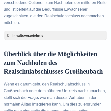
verschiedene Optionen zum Nachholen der mittleren Reife
und ist perfekt auf die Bedürfnisse Erwachsener
zugeschnitten, die den Realschulabschluss nachmachen
möchten.
Inhaltsverzeichnis
Überblick über die Möglichkeiten zum Nachholen
des Realschulabschlusses in Großheubach
Überblick über die Möglichkeiten
Alternativen zum nachträglichen Erwerb des
Realschulabschlusses in Großheubach
zum Nachholen des
Beratung in Großheubach rund um das
Realschulabschlusses Großheubach
Nachholen des Realschulabschlusses
Wenn es darum geht, den Realschulabschluss in
Großheubach oder dem näheren Umkreis nachzumachen,
stellt sich die Frage, wie man dieses Vorhaben in den
normalen Alltag integrieren kann. Um dies zu ergründen,
sollte man einerseits die eigene Lebenssituation