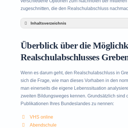
verschiedene Optionen zum Nachholen der mittleren R
zugeschnitten, die den Realschulabschluss nachma
Inhaltsverzeichnis
Überblick über die Möglichkeiten zum Nachh
Alternativen zum nachträglichen Erwerb des 
Überblick über die Möglich
Beratung in Grebenstein rund um das Nachh
Realschulabschlusses Greben
Wenn es darum geht, den Realschulabschluss in Gre
sich die Frage, wie man dieses Vorhaben in den norma
man einerseits die eigene Lebenssituation analysier
zweiten Bildungsweges kennen. Grundsätzlich sind d
Publikationen Ihres Bundeslandes zu nennen:
VHS online
Abendschule