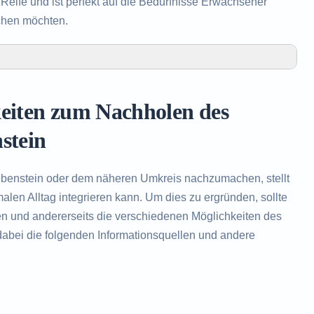
eife und ist perfekt auf die Bedürfnisse Erwachsener
chen möchten.
olen des Realschulabschlusses in Grebenstein
Realschulabschlusses in Grebenstein
keiten zum Nachholen des
olen des Realschulabschlusses
stein
benstein oder dem näheren Umkreis nachzumachen, stellt
len Alltag integrieren kann. Um dies zu ergründen, sollte
en und andererseits die verschiedenen Möglichkeiten des
abei die folgenden Informationsquellen und andere