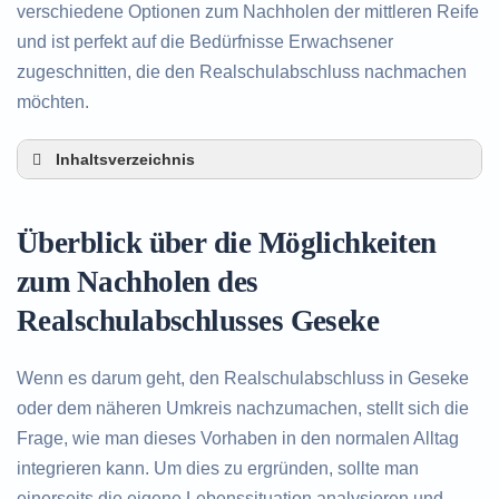
verschiedene Optionen zum Nachholen der mittleren Reife
und ist perfekt auf die Bedürfnisse Erwachsener
zugeschnitten, die den Realschulabschluss nachmachen
möchten.
Inhaltsverzeichnis
Überblick über die Möglichkeiten zum Nachholen
des Realschulabschlusses in Geseke
Überblick über die Möglichkeiten
Alternativen zum nachträglichen Erwerb des
Realschulabschlusses in Geseke
zum Nachholen des
Beratung in Geseke rund um das Nachholen des
Realschulabschlusses Geseke
Realschulabschlusses
Wenn es darum geht, den Realschulabschluss in Geseke
oder dem näheren Umkreis nachzumachen, stellt sich die
Frage, wie man dieses Vorhaben in den normalen Alltag
integrieren kann. Um dies zu ergründen, sollte man
einerseits die eigene Lebenssituation analysieren und