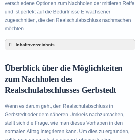
verschiedene Optionen zum Nachholen der mittleren Reife
und ist perfekt auf die Bedürfnisse Erwachsener
zugeschnitten, die den Realschulabschluss nachmachen
möchten.
Inhaltsverzeichnis
Überblick über die Möglichkeiten zum Nachholen
des Realschulabschlusses in Gerbstedt
Überblick über die Möglichkeiten
Alternativen zum nachträglichen Erwerb des
Realschulabschlusses in Gerbstedt
zum Nachholen des
Beratung in Gerbstedt rund um das Nachholen
Realschulabschlusses Gerbstedt
des Realschulabschlusses
Wenn es darum geht, den Realschulabschluss in
Gerbstedt oder dem näheren Umkreis nachzumachen,
stellt sich die Frage, wie man dieses Vorhaben in den
normalen Alltag integrieren kann. Um dies zu ergründen,
sollte man einerseits die eigene Lebenssituation