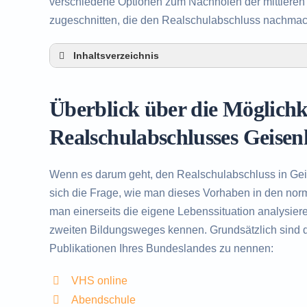
verschiedene Optionen zum Nachholen der mittleren R
zugeschnitten, die den Realschulabschluss nachma
Inhaltsverzeichnis
Überblick über die Möglichkeiten zum Nachh
Alternativen zum nachträglichen Erwerb des
Überblick über die Möglich
Beratung in Geisenheim rund um das Nachho
Realschulabschlusses Geise
Wenn es darum geht, den Realschulabschluss in Ge
sich die Frage, wie man dieses Vorhaben in den norma
man einerseits die eigene Lebenssituation analysier
zweiten Bildungsweges kennen. Grundsätzlich sind d
Publikationen Ihres Bundeslandes zu nennen:
VHS online
Abendschule