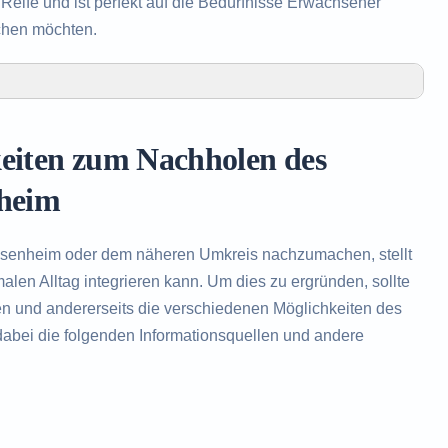
eife und ist perfekt auf die Bedürfnisse Erwachsener
chen möchten.
olen des Realschulabschlusses in Geisenheim
 Realschulabschlusses in Geisenheim
keiten zum Nachholen des
len des Realschulabschlusses
nheim
isenheim oder dem näheren Umkreis nachzumachen, stellt
len Alltag integrieren kann. Um dies zu ergründen, sollte
en und andererseits die verschiedenen Möglichkeiten des
abei die folgenden Informationsquellen und andere