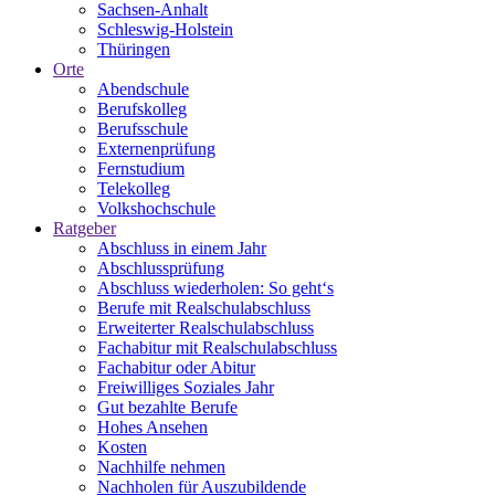
Sachsen-Anhalt
Schleswig-Holstein
Thüringen
Orte
Abendschule
Berufskolleg
Berufsschule
Externenprüfung
Fernstudium
Telekolleg
Volkshochschule
Ratgeber
Abschluss in einem Jahr
Abschlussprüfung
Abschluss wiederholen: So geht‘s
Berufe mit Realschulabschluss
Erweiterter Realschulabschluss
Fachabitur mit Realschulabschluss
Fachabitur oder Abitur
Freiwilliges Soziales Jahr
Gut bezahlte Berufe
Hohes Ansehen
Kosten
Nachhilfe nehmen
Nachholen für Auszubildende