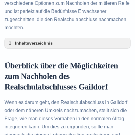
verschiedene Optionen zum Nachholen der mittleren Reife
und ist perfekt auf die Bedürfnisse Erwachsener
zugeschnitten, die den Realschulabschluss nachmachen
möchten.
Inhaltsverzeichnis
Überblick über die Möglichkeiten zum Nachholen
des Realschulabschlusses in Gaildorf
Überblick über die Möglichkeiten
Alternativen zum nachträglichen Erwerb des
Realschulabschlusses in Gaildorf
zum Nachholen des
Beratung in Gaildorf rund um das Nachholen des
Realschulabschlusses Gaildorf
Realschulabschlusses
Wenn es darum geht, den Realschulabschluss in Gaildorf
oder dem näheren Umkreis nachzumachen, stellt sich die
Frage, wie man dieses Vorhaben in den normalen Alltag
integrieren kann. Um dies zu ergründen, sollte man
einerseits die eigene Lebenssituation analysieren und