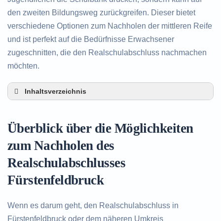
den zweiten Bildungsweg zurückgreifen. Dieser bietet
verschiedene Optionen zum Nachholen der mittleren Reife
und ist perfekt auf die Bedürfnisse Erwachsener
zugeschnitten, die den Realschulabschluss nachmachen
möchten.
Inhaltsverzeichnis
Überblick über die Möglichkeiten zum Nachholen
des Realschulabschlusses in Fürstenfeldbruck
Überblick über die Möglichkeiten
Alternativen zum nachträglichen Erwerb des
Realschulabschlusses in Fürstenfeldbruck
zum Nachholen des
Beratung in Fürstenfeldbruck rund um das
Realschulabschlusses
Nachholen des Realschulabschlusses
Fürstenfeldbruck
Wenn es darum geht, den Realschulabschluss in
Fürstenfeldbruck oder dem näheren Umkreis