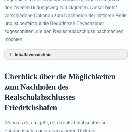
den zweiten Bildungsweg zurückgreifen. Dieser bietet
verschiedene Optionen zum Nachholen der mittleren Reife
und ist perfekt auf die Bedürfnisse Erwachsener
zugeschnitten, die den Realschulabschluss nachmachen
möchten.
Inhaltsverzeichnis
Überblick über die Möglichkeiten zum Nachholen
des Realschulabschlusses in Friedrichshafen
Überblick über die Möglichkeiten
Alternativen zum nachträglichen Erwerb des
Realschulabschlusses in Friedrichshafen
zum Nachholen des
Beratung in Friedrichshafen rund um das
Realschulabschlusses
Nachholen des Realschulabschlusses
Friedrichshafen
Wenn es darum geht, den Realschulabschluss in
Friedrichshafen oder dem näheren Umkreis