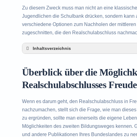
Zu diesem Zweck muss man nicht an eine klassisch
Jugendlichen die Schulbank drücken, sondern kann a
verschiedene Optionen zum Nachholen der mittleren R
zugeschnitten, die den Realschulabschluss nachma
Inhaltsverzeichnis
Überblick über die Möglichkeiten zum Nachh
(Siegerland)
Überblick über die Möglich
Alternativen zum nachträglichen Erwerb des 
Beratung in Freudenberg (Siegerland) rund 
Realschulabschlusses Freude
Wenn es darum geht, den Realschulabschluss in Fr
nachzumachen, stellt sich die Frage, wie man dieses
zu ergründen, sollte man einerseits die eigene Lebe
Möglichkeiten des zweiten Bildungsweges kennen. Gr
und andere Publikationen Ihres Bundeslandes zu ne