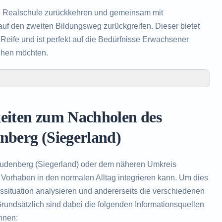
e Realschule zurückkehren und gemeinsam mit
uf den zweiten Bildungsweg zurückgreifen. Dieser bietet
eife und ist perfekt auf die Bedürfnisse Erwachsener
chen möchten.
olen des Realschulabschlusses in Freudenberg
keiten zum Nachholen des
Realschulabschlusses in Freudenberg (Siegerland)
um das Nachholen des Realschulabschlusses
nberg (Siegerland)
eudenberg (Siegerland) oder dem näheren Umkreis
 Vorhaben in den normalen Alltag integrieren kann. Um dies
nssituation analysieren und andererseits die verschiedenen
undsätzlich sind dabei die folgenden Informationsquellen
nnen: