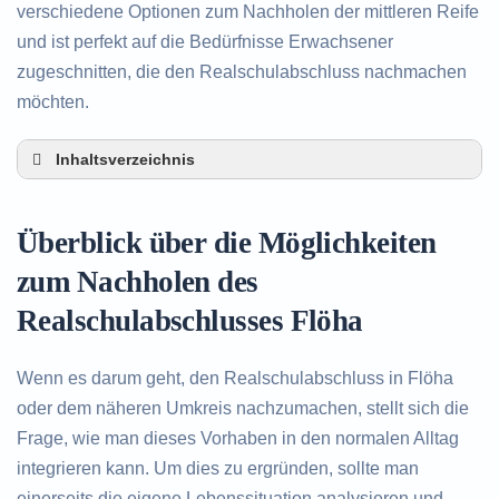
verschiedene Optionen zum Nachholen der mittleren Reife
und ist perfekt auf die Bedürfnisse Erwachsener
zugeschnitten, die den Realschulabschluss nachmachen
möchten.
Inhaltsverzeichnis
Überblick über die Möglichkeiten zum Nachholen
des Realschulabschlusses in Flöha
Überblick über die Möglichkeiten
Alternativen zum nachträglichen Erwerb des
Realschulabschlusses in Flöha
zum Nachholen des
Beratung in Flöha rund um das Nachholen des
Realschulabschlusses Flöha
Realschulabschlusses
Wenn es darum geht, den Realschulabschluss in Flöha
oder dem näheren Umkreis nachzumachen, stellt sich die
Frage, wie man dieses Vorhaben in den normalen Alltag
integrieren kann. Um dies zu ergründen, sollte man
einerseits die eigene Lebenssituation analysieren und